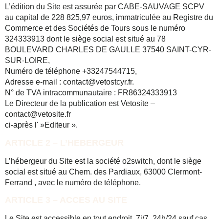
L’édition du Site est assurée par CABE-SAUVAGE SCPV
au capital de
228 825,97
euros, immatriculée au Registre du
Commerce et des Sociétés de Tours sous le numéro
324333913 dont le siège social est situé au 78
BOULEVARD CHARLES DE GAULLE 37540 SAINT-CYR-
SUR-LOIRE,
Numéro de téléphone +33247544715,
Adresse e-mail : contact@vetostcyr.fr.
N° de TVA intracommunautaire : FR86324333913
Le Directeur de la publication est Vetosite –
contact@vetosite.fr
ci-après l' »Editeur ».
ARTICLE 2 – L’HEBERGEUR
L’hébergeur du Site est la société o2switch, dont le siège
social est situé au Chem. des Pardiaux, 63000 Clermont-
Ferrand , avec le numéro de téléphone.
ARTICLE 3 – ACCES AU SITE
Le Site est accessible en tout endroit, 7j/7, 24h/24 sauf cas